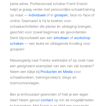
juiste adres. Professioneel schaker Frank Erwich
helpt je graag verder met persoonlijke schaaktraining
op maat —
individueel
of in
groepen
, face-to-face of
online. Daarnaast is hij te boeken voor
schaakactiviteiten die plezier én uitdaging brengen,
geschikt voor zowel beginners als gevorderden.
Denk bijvoorbeeld aan een
simultaan
of
workshop
schaken
— een leuke en uitdagende invulling voor
groepen!
Nieuwsgierig naar Franks werkwijze of op zoek naar
een gesigneerd exemplaar van een van zijn boeken?
Neem een kijkje bij
Producten en Media
voor
schaakboeken, trainingsvideo’s, blogs en
toernooiverslagen.
Ben je enthousiast geworden of heb je een eigen
idee? Neem gerust
contact
op om de mogelijkheden
te bespreken. Met Frank is er altijd een passende